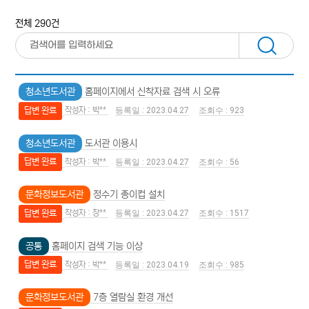
전체 290건
청소년도서관
홈페이지에서 신착자료 검색 시 오류
답변 완료
박**
2023.04.27
923
청소년도서관
도서관 이용시
답변 완료
박**
2023.04.27
56
문화정보도서관
정수기 종이컵 설치
답변 완료
장**
2023.04.27
1517
공통
홈페이지 검색 기능 이상
답변 완료
박**
2023.04.19
985
문화정보도서관
7층 열람실 환경 개선