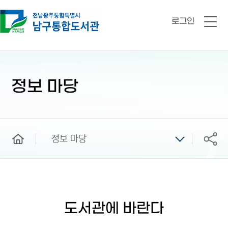
로그인
전
체
메
뉴
본
문
시
정보 마당
작
home
정보 마당
공유
도서관에 바란다