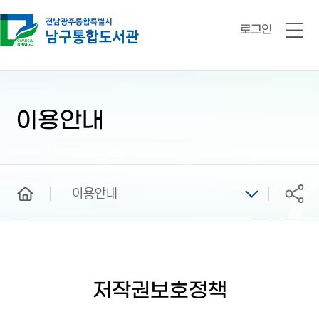
로그인
전
체
메
뉴
본
문
시
이용안내
작
home
이용안내
공유
저작권보호정책