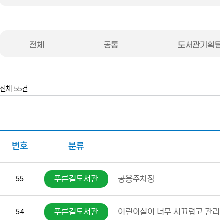
전체
공통
도서관기획
전체 55건
번호
분류
푸른길도서관
공용주차장
55
푸른길도서관
어린이실이 너무 시끄럽고 관리
54