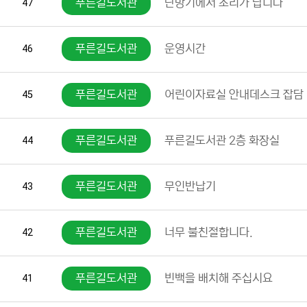
푸른길도서관
난방기에서 소리가 납니다
47
푸른길도서관
운영시간
46
푸른길도서관
어린이자료실 안내데스크 잡담
45
푸른길도서관
푸른길도서관 2층 화장실
44
푸른길도서관
무인반납기
43
푸른길도서관
너무 불친절합니다.
42
푸른길도서관
빈백을 배치해 주십시요
41