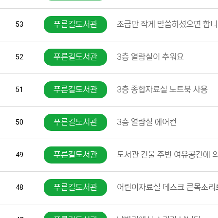
푸른길도서관
조금만 작게 말씀하셨으면 합니
53
푸른길도서관
3층 열람실이 추워요
52
푸른길도서관
3층 종합자료실 노트북 사용
51
푸른길도서관
3층 열람실 에어컨
50
푸른길도서관
도서관 건물 주변 여유공간에 
49
푸른길도서관
어린이자료실 데스크 큰목소리로
48