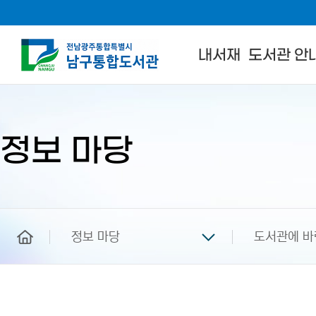
내서재
도서관 안
본
문
시
작
정보 마당
home
정보 마당
도서관에 바