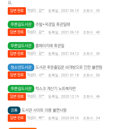
요.
답변 완료
김**
2021.06.10
35
푸른길도서관
주말+국경일 휴관일때
답변 완료
김**
2021.06.10
40
푸른길도서관
홈페이지에 휴관일
답변 완료
김**
2021.04.12
36
청소년도서관
도서관 후문출입문 비개방으로 인한 불편함
답변 완료
서**
2021.01.18
56
푸른길도서관
턱스크 계산기 노트북자판
답변 완료
이**
2020.12.19
46
공통
도서관 사이트 이용 불편사항
답변 완료
백**
2020.09.16
34