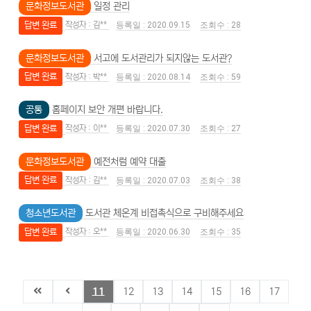
문화정보도서관
일정 관리
답변 완료
김**
2020.09.15
28
문화정보도서관
서고에 도서관리가 되지않는 도서관?
답변 완료
박**
2020.08.14
59
공통
홈페이지 보안 개편 바랍니다.
답변 완료
이**
2020.07.30
27
문화정보도서관
예전처럼 예약 대출
답변 완료
김**
2020.07.03
38
청소년도서관
도서관 체온계 비접촉식으로 구비해주세요
답변 완료
오**
2020.06.30
35
11
12
13
14
15
16
17