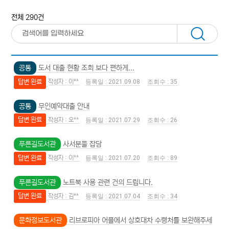
전체 290건
공통
도서 대출 현황 조회 보다 편하게...
답변 완료
이**
2021.09.08
35
공통
무인예약대출 안내
답변 완료
오**
2021.07.29
26
푸른길도서관
사서분들 잡담
답변 완료
이**
2021.07.20
89
푸른길도서관
노트북 사용 관련 건의 드립니다.
답변 완료
김**
2021.07.04
34
문화정보도서관
리브로피아 어플에서 상호대차 수령처를 보완해주세