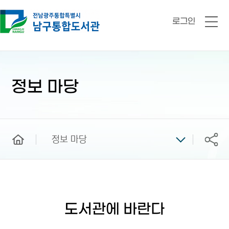
로그인
전
체
메
뉴
본
문
시
정보 마당
작
home
정보 마당
공유
도서관에 바란다