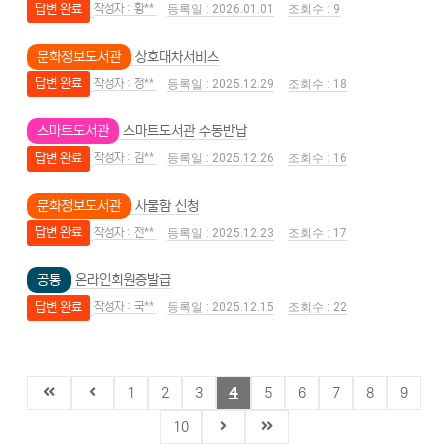
답변 완료
황**
2026.01.01
9
문화정보도서관
상호대차서비스
답변 완료
정**
2025.12.29
18
스마트도서관
스마트도서관 수동반납
답변 완료
김**
2025.12.26
16
문화정보도서관
사물함 신청
답변 완료
전**
2025.12.23
17
공통
온라인회원증발급
답변 완료
국**
2025.12.15
22
1
2
3
4
5
6
7
8
9
10