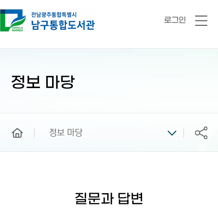
로그인
전
체
메
뉴
본
문
시
정보 마당
작
home
정보 마당
공유
질문과 답변