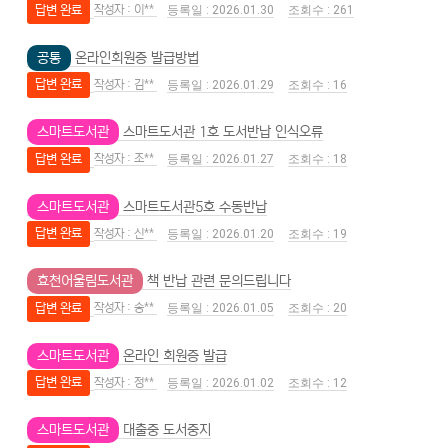
답변 완료
이**
2026.01.30
261
공통
온라인회원증 발급방법
답변 완료
김**
2026.01.29
16
스마트도서관
스마트도서관 1호 도서반납 인식오류
답변 완료
조**
2026.01.27
18
스마트도서관
스마트도서관5호 수동반납
답변 완료
신**
2026.01.20
19
효천어울림도서관
책 반납 관련 문의드립니다
답변 완료
송**
2026.01.05
20
스마트도서관
온라인 회원증 발급
답변 완료
정**
2026.01.02
12
스마트도서관
대출중 도서중지