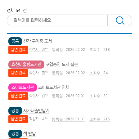
전체 541건
공통
신간 구매중 도서
답변 완료
이**
2026.02.02
218
효천어울림도서관
구입중인 도서 질문
답변 완료
현**
2026.02.02
24
스마트도서관
스마트도서관 연체
답변 완료
김**
2026.02.01
30
공통
자가대출반납기
답변 완료
박**
2026.01.31
215
공통
책 반납