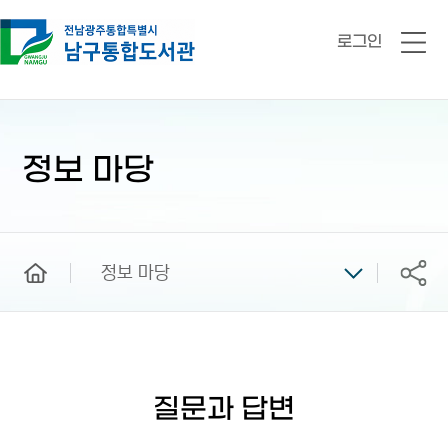
로그인
전
체
메
뉴
본
문
시
정보 마당
작
home
정보 마당
공유
질문과 답변