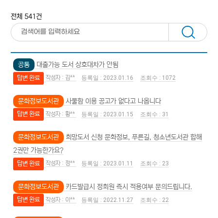
전체 541건
공통
대출가능 도서 상호대차가 안됨
답변 완료
김**
2023.01.16
1072
문화정보도서관
사물함 이용 공고가 없다고 나옵니다
답변 완료
황**
2023.01.15
31
문화정보도서관
희망도서 신청 문화정보, 푸른길, 청소년도서관 합해
2권만 가능한가요?
답변 완료
정**
2023.01.11
23
문화정보도서관
카드발급시 정회원 즉시 적용여부 문의드립니다.
답변 완료
이**
2022.11.27
22