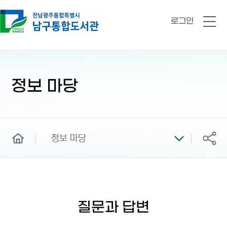
로그인
전
체
메
뉴
본
문
시
정보 마당
작
home
정보 마당
공유
질문과 답변