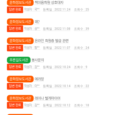
문화정보도서관
책이음회원 상호대차
답변 완료
국**
2022.11.24
25
문화정보도서관
왜?
답변 완료
성**
2022.11.08
39
문화정보도서관
온라인 회원증 발급 관련
답변 완료
함**
2022.11.07
24
푸른길도서관
봉사문의
답변 완료
김**
2022.10.24
9
문화정보도서관
에러창
답변 완료
이**
2022.10.14
22
문화정보도서관
레이나 텔게마이어
답변 완료
김**
2022.10.12
18