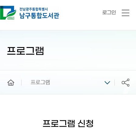
로그인
전
체
메
뉴
본
문
시
프로그램
작
home
프로그램
공유
프로그램 신청