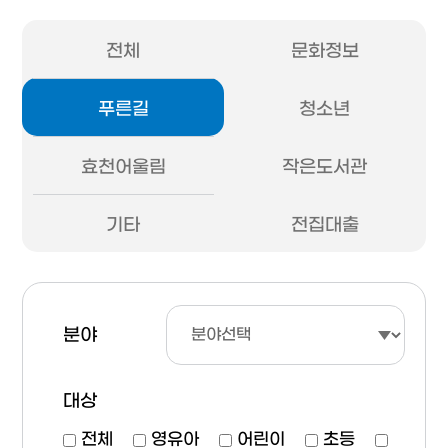
전체
문화정보
푸른길
청소년
효천어울림
작은도서관
기타
전집대출
분야
대상
전체
영유아
어린이
초등