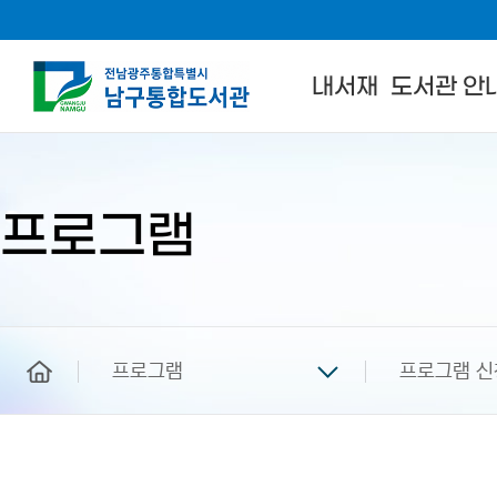
내서재
도서관 안
본
문
시
작
프로그램
home
프로그램
프로그램 신