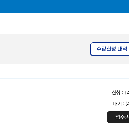
수강신청 내역
신청 : 1
대기 : (
접수