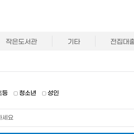
작은도서관
기타
전집대
초등
청소년
성인