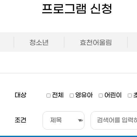
프로그램 신청
청소년
효천어울림
대상
전체
영유아
어린이
조건