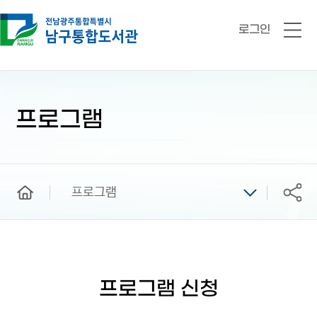
로그인
전
체
메
뉴
본
문
시
프로그램
작
home
프로그램
공유
프로그램 신청