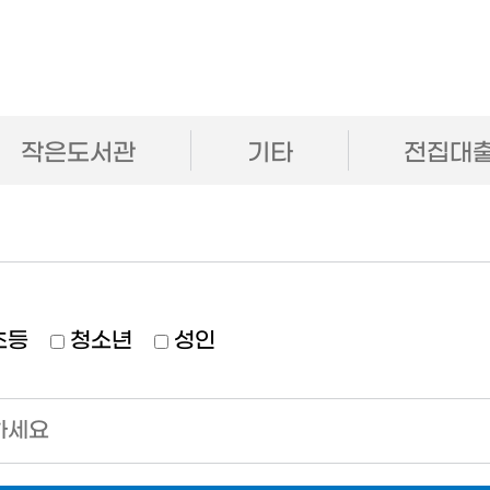
작은도서관
기타
전집대
초등
청소년
성인