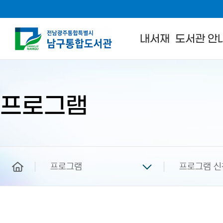
내서재
도서관 안
본
문
시
작
프로그램
home
프로그램
프로그램 신