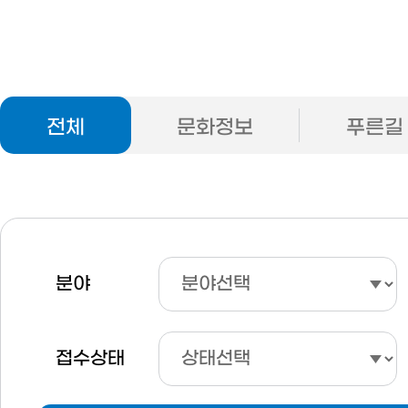
전체
문화정보
푸른길
분야
접수상태