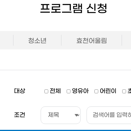
프로그램 신청
청소년
효천어울림
대상
전체
영유아
어린이
조건