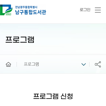
로그인
전
체
메
뉴
본
문
시
프로그램
작
home
프로그램
공유
프로그램 신청