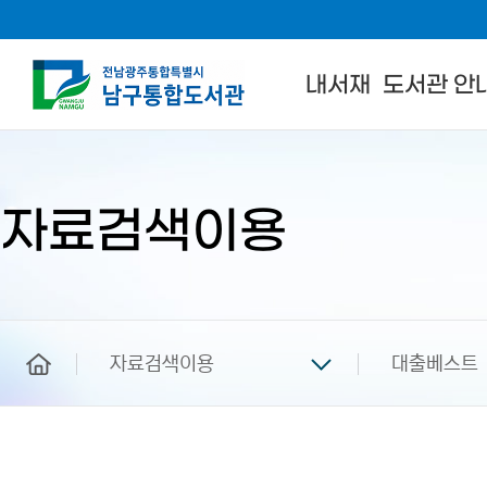
내서재
도서관 안
본
문
시
작
자료검색이용
home
자료검색이용
대출베스트