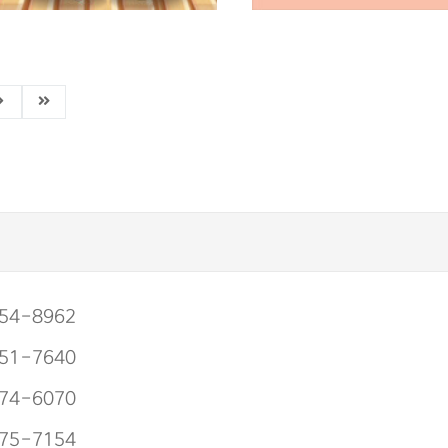
깽이네 지구 구출 대작전
의사 어벤저스. 14 , 
 서바이벌 환경 학습만화 .
질환, 자만심을 경계하
 , 음식물 쓰레기에서
고희정 글 ; 조승연 그림
지구를 구하라
깽이네 원작 ; 잼스토리 글
 양선모 그림
54-8962
51-7640
74-6070
75-7154