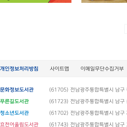
(흔한남매) 별난 방탈출. 5
(처음 읽는)그리스
신화 . 7 , 페르
흔한남매 원작 ; 김언정 글 ;
모험
차차 그림
최설희 글 ; 한현동
개인정보처리방침
사이트맵
이메일무단수집거부
문화정보도서관
(61705) 전남광주통합특별시 남구 봉선로
푸른길도서관
(61723) 전남광주통합특별시 남구 금당로
청소년도서관
(61702) 전남광주통합특별시 남구 제석로
효천어울림도서관
(61743) 전남광주통합특별시 남구 효우로