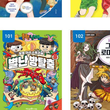
101
102
써드. 1 : 최영희 장편동화
열세 살의 덩크슛
최영희 글 ; 도화 그림
이나영 글 ; 국민지