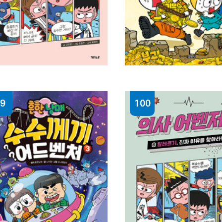
9
100
사 어벤저스. 5, 뼈 질환,
놓지 마 어휘. 1, 한자
력을 키워라!:
신태훈, 나승훈 [공]글·
희정 글 ; 조승연 그림