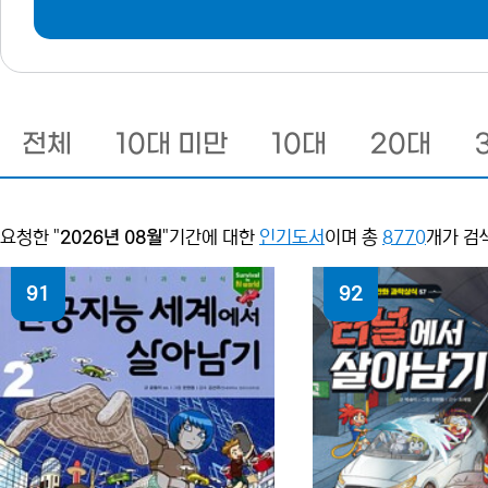
전체
10대 미만
10대
20대
요청한 "
2026년 08월
"기간에 대한
인기도서
이며 총
8770
개가 검
91
92