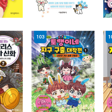
103
1
(비마이펫) 멍냥연구소. 6 :
(
온 세상 반려가족 필수
어
 그림
반려동물 교양만화
흔
비마이펫 원작 ; 박지영 만화
도
구성