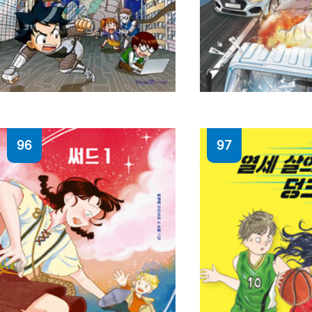
96
97
인공지능 세계에서
터널에서 살아남기
살아남기. 2
박송이 글 ; 한현동
곰돌이 co. 글 ; 한현동 그림