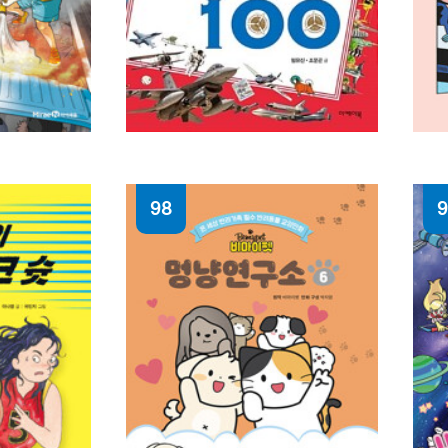
98
9
(어린이를 위한) 비행기
의
세계사 100
실
 그림
임유신, 조문곤 [공]글
고