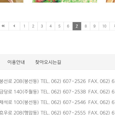
 로마
토깽이네 지구 구출 대작전
토
1
2
3
4
5
6
7
8
9
10
세우스의
: 서바이벌 환경 학습만화 .
:
1 , 사라져 가는 숲을
2
구하라
 그림
토깽이네 원작 ; 잼스토리 글
토
이용안내
찾아오시는길
; 양선모 그림
;
 208(봉선동) TEL. 062) 607-2526 FAX. 062) 6
 140(주월동) TEL. 062) 607-2538 FAX. 062) 6
 100(봉선동) TEL. 062) 607-2546 FAX. 062) 6
 208(행암동) TEL. 062) 607-2555 FAX. 062) 6