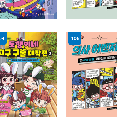
04
105
흔한남매) 수수께끼
의사 어벤저스. 6,
드벤처. 3
알레르기, 진짜 이유를
찾아라!
한남매 원작 ; 노지영 글 ;
니패밀리 그림
고희정 지음 ; 조승연 그