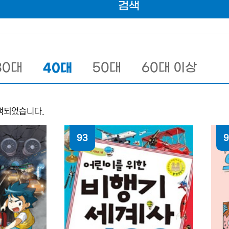
검색
30대
40대
50대
60대 이상
색되었습니다.
93
9