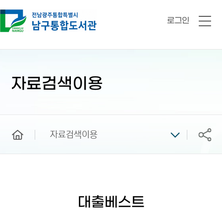
로그인
전
체
메
뉴
본
문
시
자료검색이용
작
home
자료검색이용
공유
대출베스트