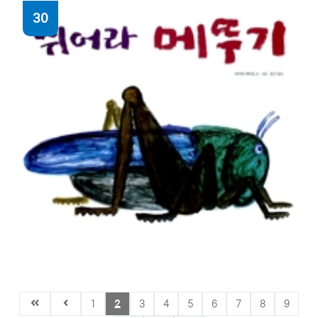
30
모던 수필
방민호 지음
물 한 방울
1
2
3
4
5
6
7
8
9