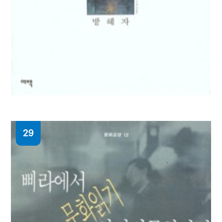
29
(2시간만에읽는) 손자병법
고래모토 노부요시 지음 ; 김수지 옮김