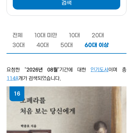
검색
전체
10대 미만
10대
20대
60대 이상
30대
40대
50대
요청한 "
2026년 08월
"기간에 대한
인기도서
이며 총
1148
개가 검색되었습니다.
16