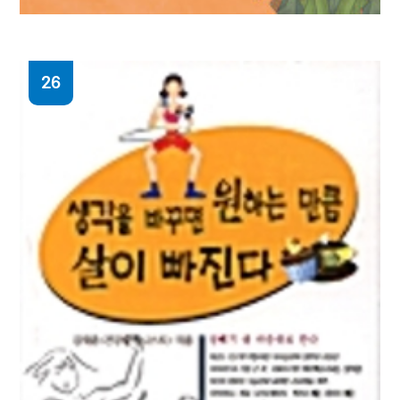
26
알고 쓰자 고사성어 : 고사성어 공부를 통해
얻는 자기주도 학습, 리더십 훈련, 경영지혜
김영수 지음