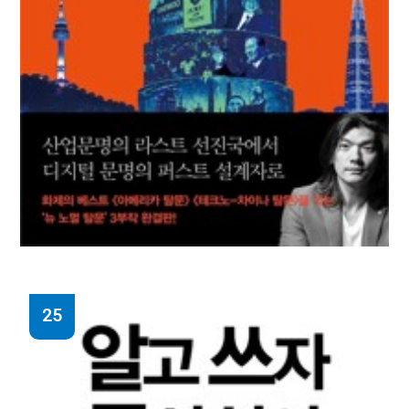
25
이병한의 대한민국 탐문
이병한 지음