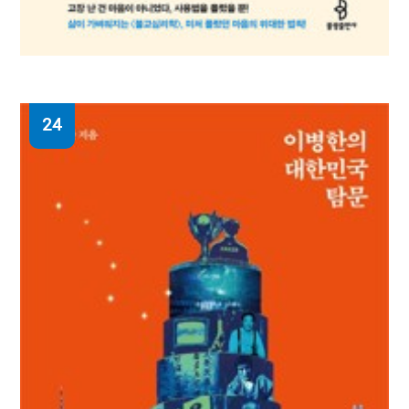
24
나도 내 마음을 모를 때, 불교심리학 : 생각과
감정에 더 이상 속지 않는 보만 스님의 마음
사용법
보만 지음