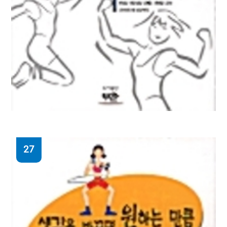
27
사랑의 기술
에리히 프롬 지음 ; 황문수 옮김