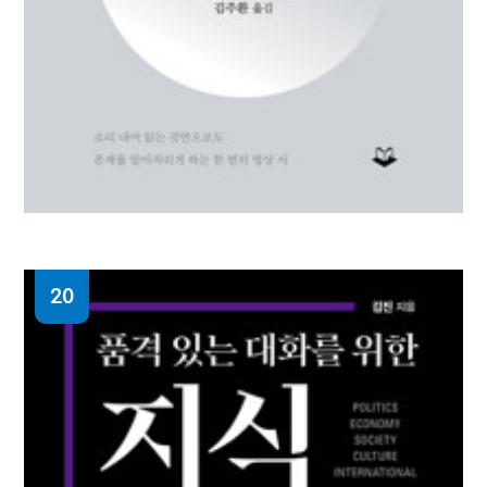
20
아이엠 : 존재에 대한 명상
루퍼트 스파이라 지음 ; 김주환 옮김