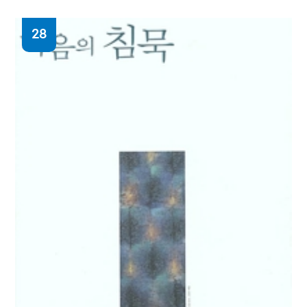
28
그대의 차가운 손 : 한강 장편소설
한강 지음