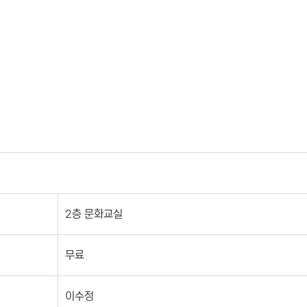
2층 문화교실
무료
이수정