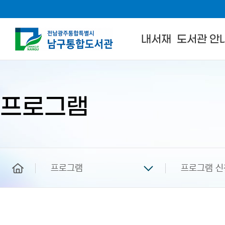
내서재
도서관 안
본
문
시
작
프로그램
home
프로그램
프로그램 신