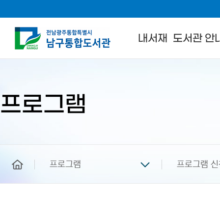
내서재
도서관 안
본
문
시
작
프로그램
home
프로그램
프로그램 신