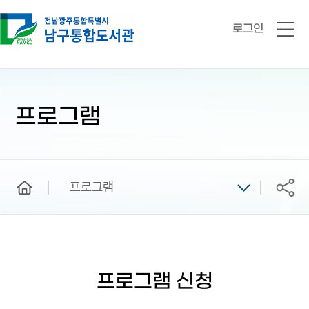
로그인
전
체
메
뉴
본
문
시
프로그램
작
home
프로그램
공유
프로그램 신청