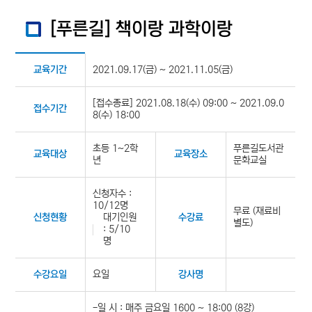
[푸른길] 책이랑 과학이랑
2021.09.17(금) ~ 2021.11.05(금)
교육기간
[접수종료] 2021.08.18(수) 09:00 ~ 2021.09.0
접수기간
8(수) 18:00
초등 1~2학
푸른길도서관
교육대상
교육장소
년
문화교실
신청자수 :
10/12명
무료 (재료비
대기인원
신청현황
수강료
별도)
: 5/10
명
요일
수강요일
강사명
-일 시 : 매주 금요일 1600 ~ 18:00 (8강)