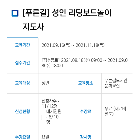
[푸른길] 성인 리딩보드놀이
지도사
2021.09.16(목) ~ 2021.11.18(목)
교육기간
[접수종료] 2021.08.18(수) 09:00 ~ 2021.09.0
접수기간
8(수) 18:00
푸른길도서관
성인
교육대상
교육장소
문화교실
신청자수 :
11/12명
무료 (재료비
대기인원
신청현황
수강료
별도)
: 6/10
명
요일
수강요일
강사명