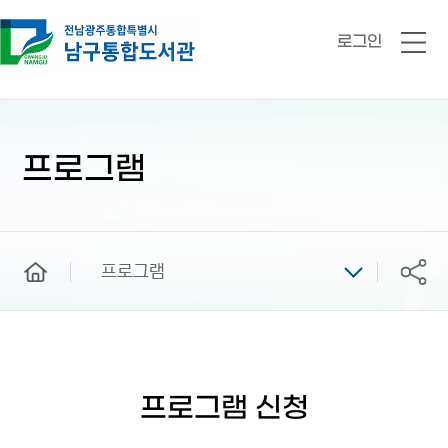
로그인
전
체
메
뉴
본
문
시
프로그램
작
home
프로그램
공유
프로그램 신청