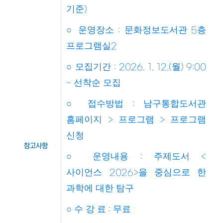
기준
)
○
운영장소
문화정보도서관
층
:
5
프로그램실
2
○
모집기간
월
: 2026. 1. 12.(
) 9:00
선착순 모집
~
○
접수방법
남구통합도서관
:
홈페이지
프로그램
프로그램
>
>
신청
참고사항
○
운영내용
주제도서
:
<
사이언스
을 중심으로 한
2026>
과학에 대한 탐구
○
수 강 료
무료
: