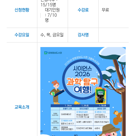
15/15명
대기인원
무료
신청현황
수강료
: 7/10
명
수, 목, 금요일
수강요일
강사명
교육소개