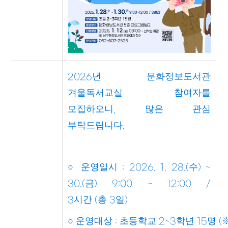
년 문화정보도서관
2026
겨울독서교실 참여자를
모집하오니
많은 관심
,
부탁드립니다
.
○
운영일시
수
: 2026. 1. 28.(
) ~
금
30.(
) 9:00 ~ 12:00 /
시간
총
일
3
(
3
)
○
운영대상
초등학교
학년
명
:
2~3
15
(