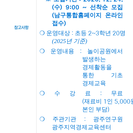
수
선착순 모집
(
) 9:00 ~
남구통합홈페이지 온라인
(
접수
)
참고사항
❍
운영대상
초등
학년
명
:
2~3
20
(2025년 기준)
❍
운영내용
놀이공원에서
:
발생하는
경제활동을
통한 기초
경제교육
❍
수 강 료
무료
:
재료비
인
(
1
5,000
본인 부담
)
❍
주관기관
광주연구원
:
광주지역경제교육센터