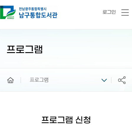
로그인
전
체
메
뉴
본
문
시
프로그램
작
home
프로그램
공유
프로그램 신청