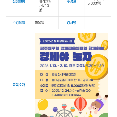
대기인원
신청현황
수강료
5,000원)
: 4/10
명
화요일
수강요일
강사명
교육소개