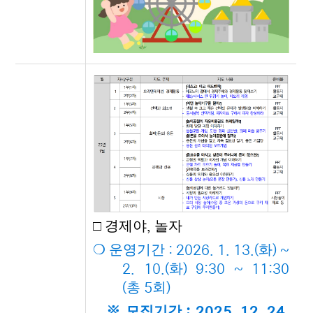
□
경제야
놀자
,
❍
운영기간
화
: 2026. 1. 13.(
) ~
화
2. 10.(
) 9:30 ~ 11:30
총
회
(
5
)
※
모집기간
: 2025. 12. 24.