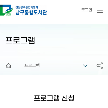
로그인
전
체
메
뉴
본
문
시
프로그램
작
home
프로그램
공유
프로그램 신청