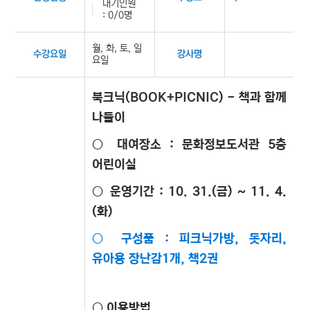
대기인원
: 0/0명
월, 화, 토, 일
수강요일
강사명
요일
북크닉(BOOK+PICNIC) - 책과 함께
나들이
○ 대여장소 : 문화정보도서관 5층
어린이실
○ 운영기간 : 10
. 31
.(금) ~ 11. 4.
(화)
○ 구성품 : 피크닉가방, 돗자리,
유아용 장난감1개, 책2권
○ 이용방법