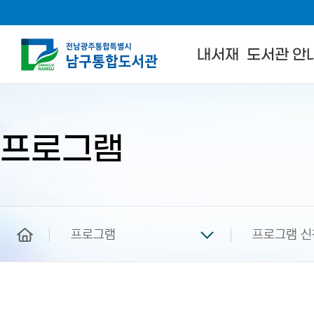
내서재
도서관 안
본
문
시
작
프로그램
home
프로그램
프로그램 신