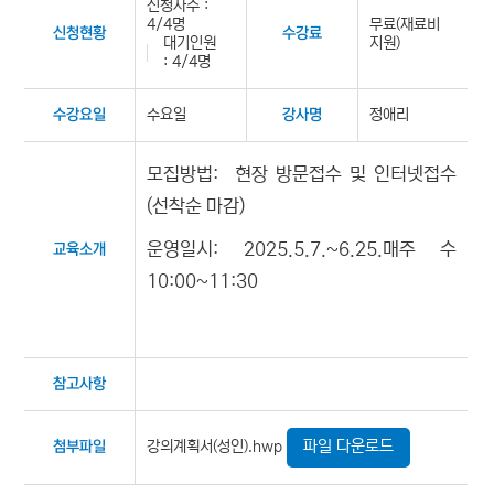
신청자수 :
4/4명
무료(재료비
신청현황
수강료
대기인원
지원)
: 4/4명
수요일
정애리
수강요일
강사명
모집방법: 현장 방문접수 및 인터넷접수
(선착순 마감)
운영일시: 2025.5.7.~6.25.매주 수
교육소개
10:00~11:30
참고사항
파일 다운로드
강의계획서(성인).hwp
첨부파일