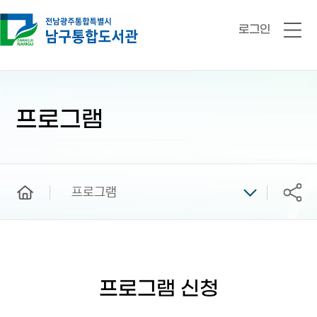
로그인
전
체
메
뉴
본
문
시
프로그램
작
home
프로그램
공유
프로그램 신청