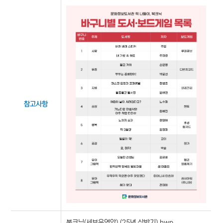
참고사항
북크닉(세부운영안) (25년 상반기).hwp