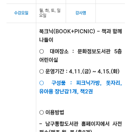
월, 화, 토, 일
수강요일
강사명
요일
북크닉(BOOK+PICNIC) - 책과 함께
나들이
○ 대여장소 : 문화정보도서관 5층
어린이실
○ 운영기간 : 4.11.(금) ~ 4.15.(화)
○ 구성품 : 피크닉가방, 돗자리,
유아용 장난감1개, 책2권
○ 이용방법
- 남구통합도서관 홈페이지에서 사전