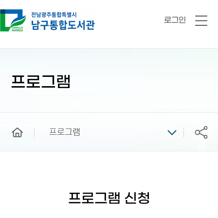
로그인
전
체
메
뉴
본
문
시
프로그램
작
home
프로그램
공유
프로그램 신청