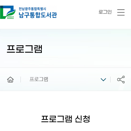
로그인
전
체
메
뉴
본
문
시
프로그램
작
home
프로그램
공유
프로그램 신청