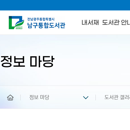
내서재
도서관 안
본
문
시
작
정보 마당
home
정보 마당
도서관 갤러