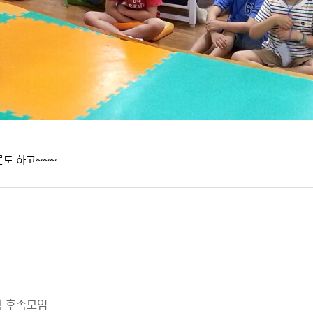
론도 하고~~~
학 후속모임