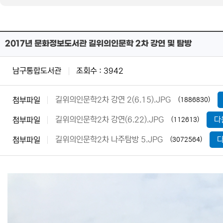
2017년 문화정보도서관 길위의인문학 2차 강연 및 탐방
남구통합도서관
조회수 : 3942
길위의인문학2차 강연 2(6.15).JPG
첨부파일
(1886830)
길위의인문학2차 강연(6.22).JPG
다
첨부파일
(112613)
길위의인문학2차 나주탐방 5.JPG
첨부파일
(3072564)