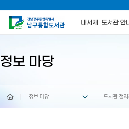
내서재
도서관 안
본
문
시
작
정보 마당
home
정보 마당
도서관 갤러