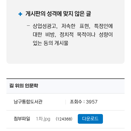
게시판의 성격에 맞지 않은 글
상업성광고, 저속한 표현, 특정인에
대한 비방, 정치적 목적이나 성향이
있는 등의 게시물
길 위의 인문학
남구통합도서관
조회수 : 3957
첨부파일
1차.jpg
다운로드
(124368)