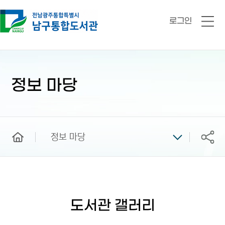
로그인
전
체
메
뉴
본
문
시
정보 마당
작
home
정보 마당
공유
도서관 갤러리