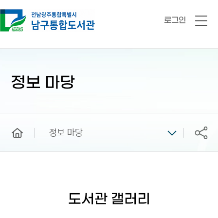
로그인
전
체
메
뉴
본
문
시
정보 마당
작
home
정보 마당
공유
도서관 갤러리