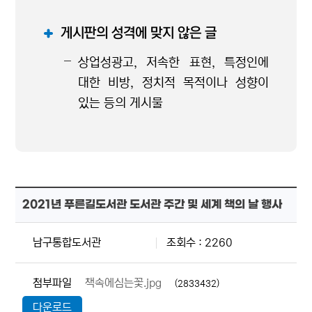
게시판의 성격에 맞지 않은 글
상업성광고, 저속한 표현, 특정인에
대한 비방, 정치적 목적이나 성향이
있는 등의 게시물
2021년 푸른길도서관 도서관 주간 및 세계 책의 날 행사
남구통합도서관
조회수 : 2260
첨부파일
책속에심는꽃.jpg
(2833432)
다운로드