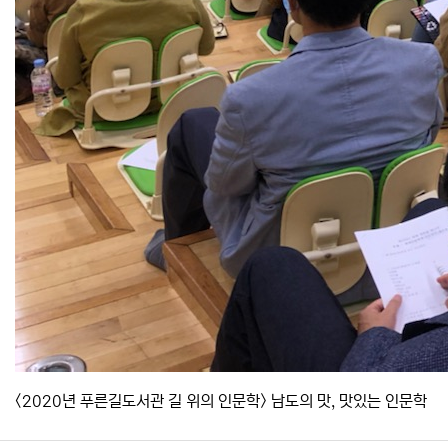
<2020년 푸른길도서관 길 위의 인문학> 남도의 맛, 맛있는 인문학