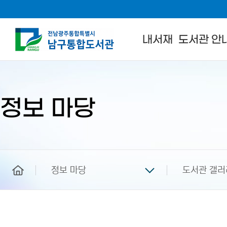
내서재
도서관 안
본
문
시
작
정보 마당
home
정보 마당
도서관 갤러