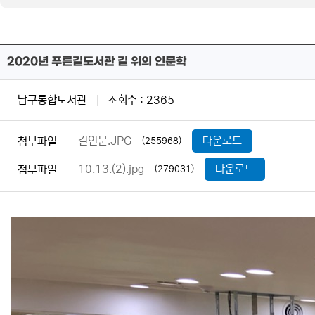
2020년 푸른길도서관 길 위의 인문학
남구통합도서관
조회수 : 2365
길인문.JPG
다운로드
첨부파일
(255968)
10.13.(2).jpg
다운로드
첨부파일
(279031)