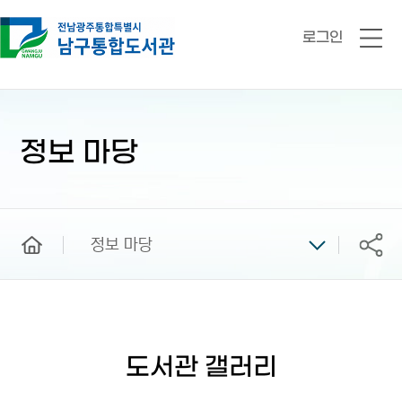
로그인
전
체
메
뉴
본
문
시
정보 마당
작
home
정보 마당
공유
도서관 갤러리