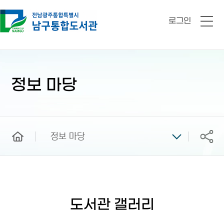
로그인
전
체
메
뉴
본
문
시
정보 마당
작
home
정보 마당
공유
도서관 갤러리