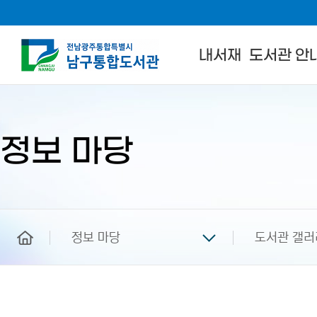
내서재
도서관 안
본
문
시
작
정보 마당
home
정보 마당
도서관 갤러