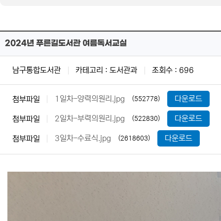
2024년 푸른길도서관 여름독서교실
남구통합도서관
카테고리 : 도서관과
조회수 : 696
1일차-양력의원리.jpg
다운로드
첨부파일
(552778)
2일차-부력의원리.jpg
다운로드
첨부파일
(522830)
3일차-수료식.jpg
다운로드
첨부파일
(2618603)