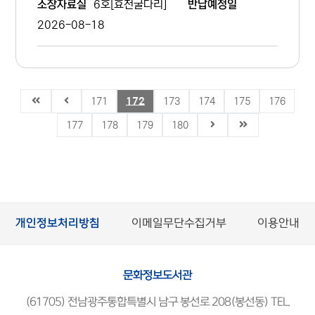
6호[효천굴다리]
소장자료실
반납예정일
2026-08-18
171
172
173
174
175
176
177
178
179
180
개인정보처리방침
이메일무단수집거부
이용안내
문화정보도서관
(61705) 전남광주통합특별시 남구 봉선로 208(봉선동) TEL.