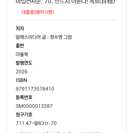
마법천자문. 70, 반드시 이룬다! 목표(目標)
대출중(예약 0명)
저자
알에스미디어 글 ; 정수영 그림
출판
아울북
발행연도
2026
ISBN
9791173578410
등록번호
SM0000013287
청구기호
711.47-알63ㅁ-70