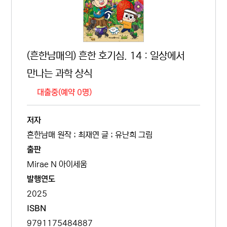
(흔한남매의) 흔한 호기심. 14 : 일상에서
만나는 과학 상식
대출중(예약 0명)
저자
흔한남매 원작 ; 최재연 글 ; 유난희 그림
출판
Mirae N 아이세움
발행연도
2025
ISBN
9791175484887