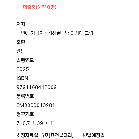
대출중(예약 0명)
저자
나민애 기획저 ; 김혜련 글 ; 이정태 그림
출판
겜툰
발행연도
2025
ISBN
9791168442009
등록번호
SM0000013281
청구기호
710.7-나39ㅁ-1
6호[효천굴다리]
소장자료실
반납예정일