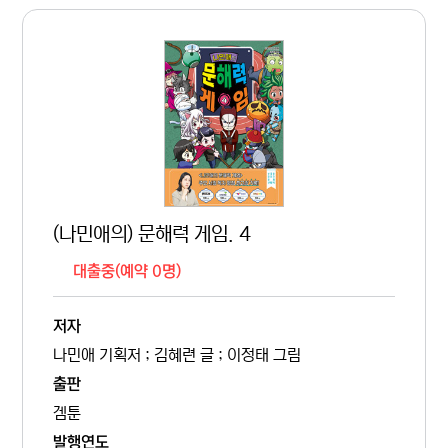
(나민애의) 문해력 게임. 4
대출중(예약 0명)
저자
나민애 기획저 ; 김혜련 글 ; 이정태 그림
출판
겜툰
발행연도