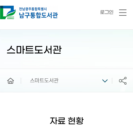
로그인
전
체
메
뉴
본
문
시
스마트도서관
작
home
스마트도서관
공유
자료 현황