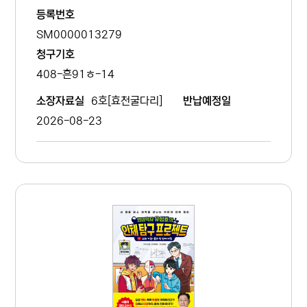
등록번호
SM0000013279
청구기호
408-흔91ㅎ-14
6호[효천굴다리]
소장자료실
반납예정일
2026-08-23