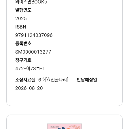
와이즈만BOOKs
발행연도
2025
ISBN
9791124037096
등록번호
SM0000013277
청구기호
472-이73ㄱ-1
6호[효천굴다리]
소장자료실
반납예정일
2026-08-20