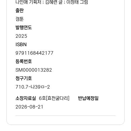
나민애 기획저 ; 김혜련 글 ; 이정태 그림
출판
겜툰
발행연도
2025
ISBN
9791168442177
등록번호
SM0000013282
청구기호
710.7-나39ㅁ-2
6호[효천굴다리]
소장자료실
반납예정일
2026-08-21