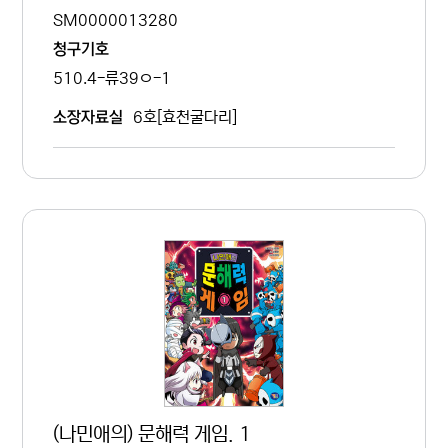
SM0000013280
청구기호
510.4-류39ㅇ-1
6호[효천굴다리]
소장자료실
(나민애의) 문해력 게임. 1