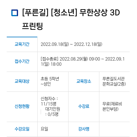
[푸른길] [청소년] 무한상상 3D
프린팅
2022.09.18(일) ~ 2022.12.18(일)
교육기간
[접수종료] 2022.08.29(월) 09:00 ~ 2022.09.1
접수기간
1(일) 18:00
초등 5학년
푸른길도서관
교육대상
교육장소
~성인
문화교실(2층)
신청자수 :
11/15명
무료(재료비
신청현황
수강료
대기인원
본인부담)
: 0/5명
요일
수강요일
강사명