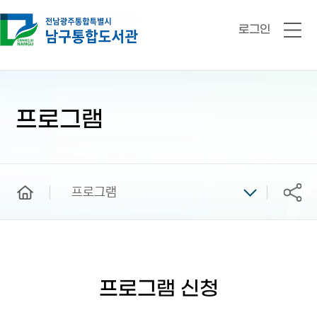
로그인
전
체
메
뉴
본
문
시
프로그램
작
home
프로그램
공유
프로그램 신청