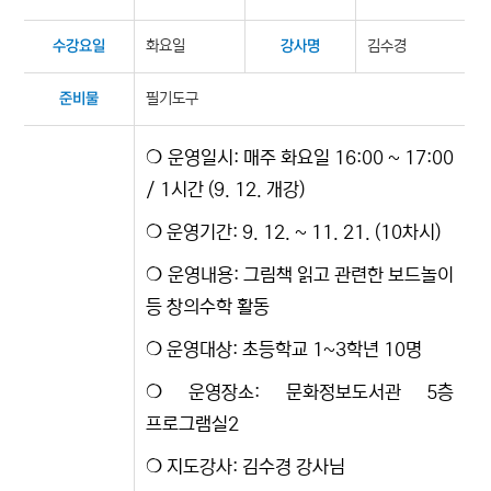
화요일
김수경
수강요일
강사명
필기도구
준비물
​❍ 운영일시: 매주 화요일 16:00 ~ 17:00
/ 1시간 (9. 12. 개강)
​❍ 운영기간: 9. 12. ~ 11. 21. (10차시)
❍ 운영내용: 그림책 읽고 관련한 보드놀이
등 창의수학 활동
​❍ 운영대상: 초등학교 1~3학년 10명
❍ 운영장소: 문화정보도서관 5층
프로그램실2
❍ 지도강사: 김수경 강사님