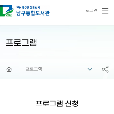
로그인
전
체
메
뉴
본
문
시
프로그램
작
home
프로그램
공유
프로그램 신청