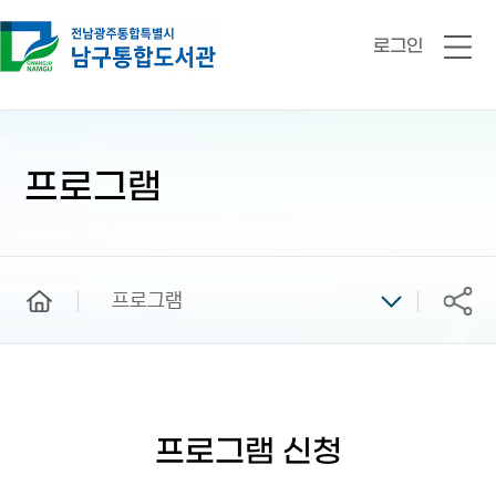
로그인
전
체
메
뉴
본
문
시
프로그램
작
home
프로그램
공유
프로그램 신청