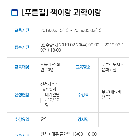
[푸른길] 책이랑 과학이랑
2019.03.15(금) ~ 2019.05.03(금)
교육기간
[접수종료] 2019.02.20(수) 09:00 ~ 2019.03.1
접수기간
0(일) 18:00
초등 1~2학
푸른길도서관
교육대상
교육장소
년 20명
문화교실
신청자수 :
19/20명
무료(재료비
대기인원
신청현황
수강료
별도)
: 10/10
명
요일
수강요일
강사명
일시 : 매주 금요일 16:00~18:00