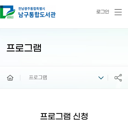
로그인
전
체
메
뉴
본
문
시
프로그램
작
home
프로그램
공유
프로그램 신청