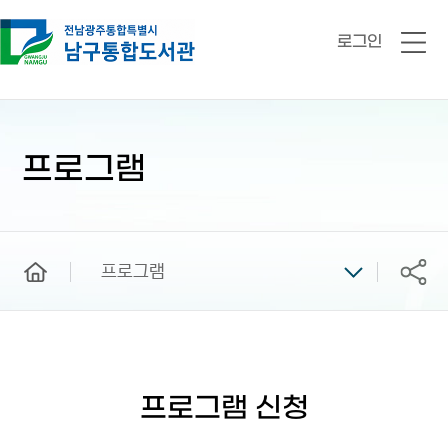
로그인
전
체
메
뉴
본
문
시
프로그램
작
home
프로그램
공유
프로그램 신청