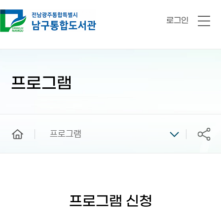
로그인
전
체
메
뉴
본
문
시
프로그램
작
home
프로그램
공유
프로그램 신청