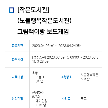
[작은도서관]
(노들행복작은도서관)
그림책이랑 보드게임
2023.04.03(월) ~ 2023.04.24(월)
교육기간
[접수종료] 2023.03.09(목) 09:00 ~ 2023.03.3
접수기간
1(금) 23:59
초등
노들행복작은
초등 1~
교육대상
교육장소
도서관
3학년
신청자수 :
8/8명
무료
신청현황
수강료
대기인원
: 0/5명