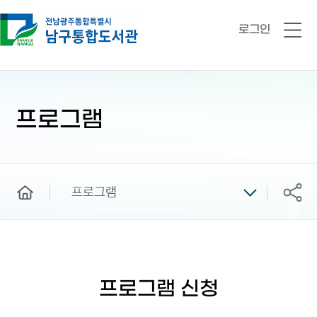
로그인
전
체
메
뉴
본
문
시
프로그램
작
home
프로그램
공유
프로그램 신청