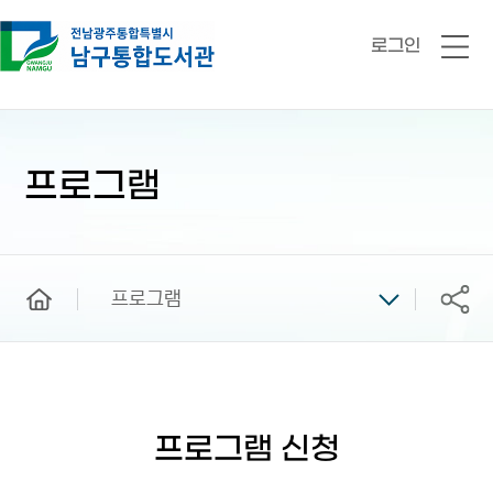
로그인
전
체
메
뉴
본
문
시
프로그램
작
home
프로그램
공유
프로그램 신청