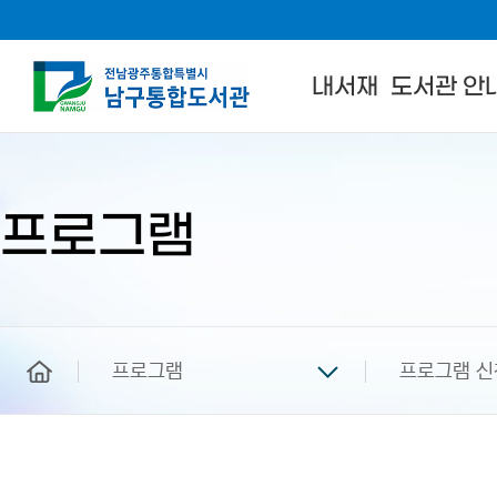
내서재
도서관 안
본
문
시
작
프로그램
home
프로그램
프로그램 신