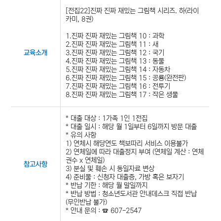
[전집22]진짜 진짜 재밌는 그림책 시리즈. 하(라이
카미, 8권)
1.진짜 진짜 재밌는 그림책 10 : 과학
2.진짜 진짜 재밌는 그림책 11 : 새
3.진짜 진짜 재밌는 그림책 12 : 국기
교육소개
4.진짜 진짜 재밌는 그림책 13 : 동물
5.진짜 진짜 재밌는 그림책 14 : 자동차
6.진짜 진짜 재밌는 그림책 15 : 공룡(완전판)
7.진짜 진짜 재밌는 그림책 16 : 전투기
8.진짜 진짜 재밌는 그림책 17 : 작은 생물
* 대출 대상 : 1가족 1인 1전집
* 대출 일시 : 해당 월 1일부터 6일까지 방문 대출
* 유의 사항
1) 연체시 해당연도 책보따리 서비스 이용불가
2) 연체일에 따라 대출정지 부여 (연체일 계산 : 연체
권수 x 연체일)
참고사항
3) 분실 및 훼손 시 동일자료 변상
4) 준비물 : 신청자 대출증, 가방 혹은 보자기
* 반납 기한 : 해당 월 말일까지
* 반납 방법 : 청소년도서관 안내데스크 직접 반납
(무인반납 불가)
* 안내 문의 : ☎ 607-2547