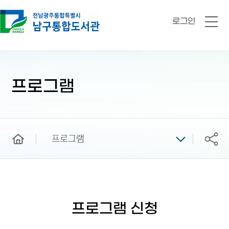
로그인
전
체
메
뉴
본
문
시
프로그램
작
home
프로그램
공유
프로그램 신청