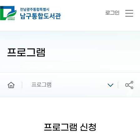
로그인
전
체
메
뉴
본
문
시
프로그램
작
home
프로그램
공유
프로그램 신청