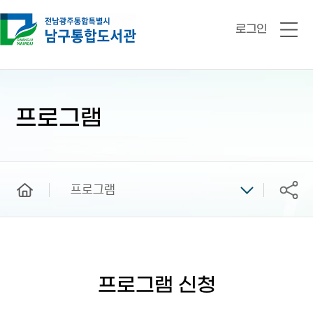
로그인
전
체
메
뉴
본
문
시
프로그램
작
home
프로그램
공유
프로그램 신청