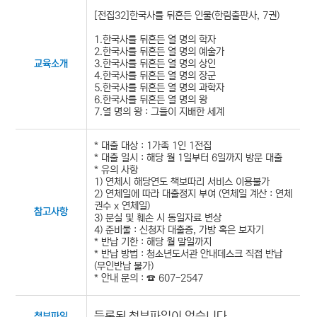
[전집32]한국사를 뒤흔든 인물(한림출판사, 7권)
1.한국사를 뒤흔든 열 명의 학자
2.한국사를 뒤흔든 열 명의 예술가
3.한국사를 뒤흔든 열 명의 상인
교육소개
4.한국사를 뒤흔든 열 명의 장군
5.한국사를 뒤흔든 열 명의 과학자
6.한국사를 뒤흔든 열 명의 왕
7.열 명의 왕 : 그들이 지배한 세계
* 대출 대상 : 1가족 1인 1전집
* 대출 일시 : 해당 월 1일부터 6일까지 방문 대출
* 유의 사항
1) 연체시 해당연도 책보따리 서비스 이용불가
2) 연체일에 따라 대출정지 부여 (연체일 계산 : 연체
권수 x 연체일)
참고사항
3) 분실 및 훼손 시 동일자료 변상
4) 준비물 : 신청자 대출증, 가방 혹은 보자기
* 반납 기한 : 해당 월 말일까지
* 반납 방법 : 청소년도서관 안내데스크 직접 반납
(무인반납 불가)
* 안내 문의 : ☎ 607-2547
등록된 첨부파일이 없습니다.
첨부파일