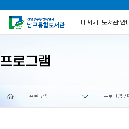
내서재
도서관 안
본
문
시
작
프로그램
home
프로그램
프로그램 신