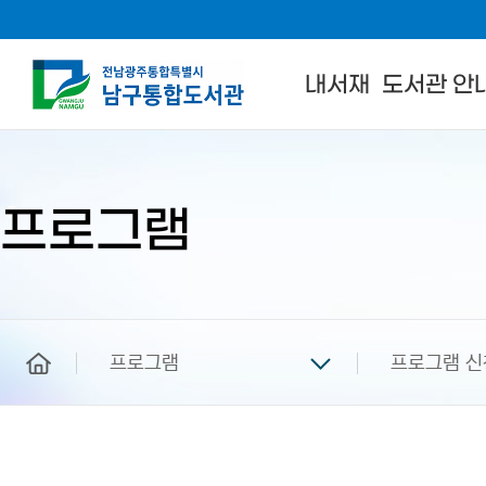
내서재
도서관 안
본
문
시
작
프로그램
home
프로그램
프로그램 신