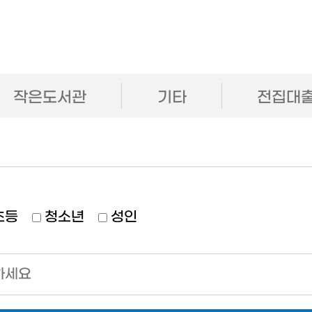
작은도서관
기타
전집대
초등
청소년
성인