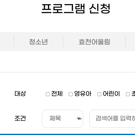
프로그램 신청
청소년
효천어울림
대상
전체
영유아
어린이
조건