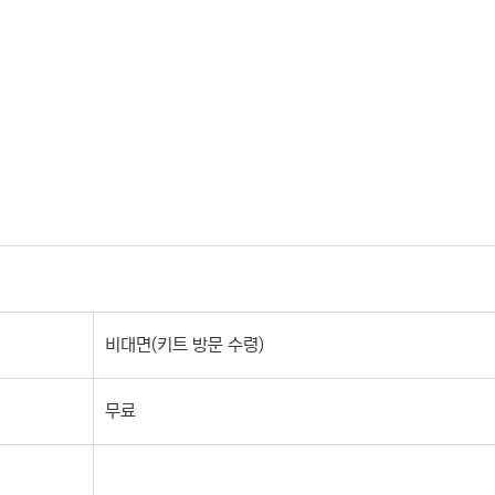
비대면(키트 방문 수령)
무료