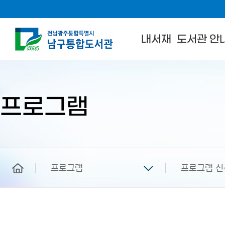
내서재
도서관 안
본
문
시
작
프로그램
home
프로그램
프로그램 신