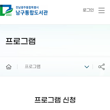
로그인
전
체
메
뉴
본
문
시
프로그램
작
home
프로그램
공유
프로그램 신청